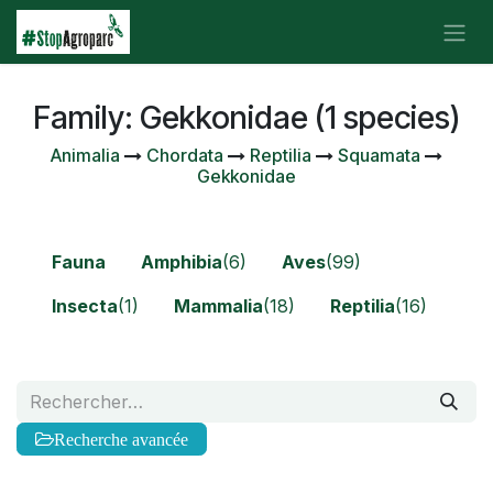
Se rendre au contenu
Family: Gekkonidae (1 species)
Animalia
Chordata
Reptilia
Squamata
Gekkonidae
Fauna
Amphibia
(6)
Aves
(99)
Insecta
(1)
Mammalia
(18)
Reptilia
(16)
Recherche avancée