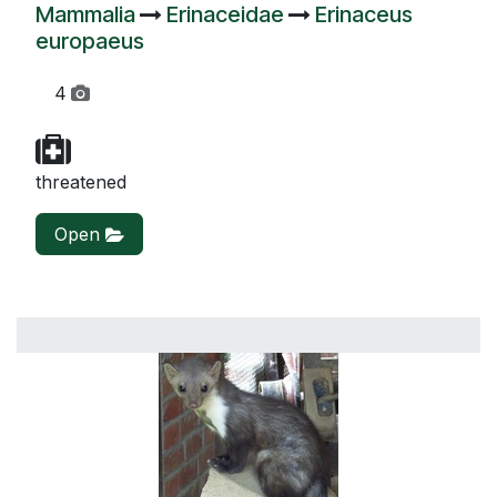
Mammalia
Erinaceidae
Erinaceus
europaeus
4
threatened
Open