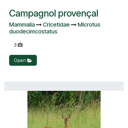
Campagnol provençal
Mammalia
Cricetidae
Microtus
duodecimcostatus
3
Open