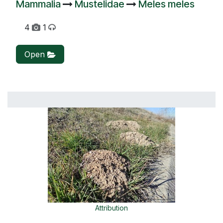
Mammalia
Mustelidae
Meles meles
4
1
Open
Attribution