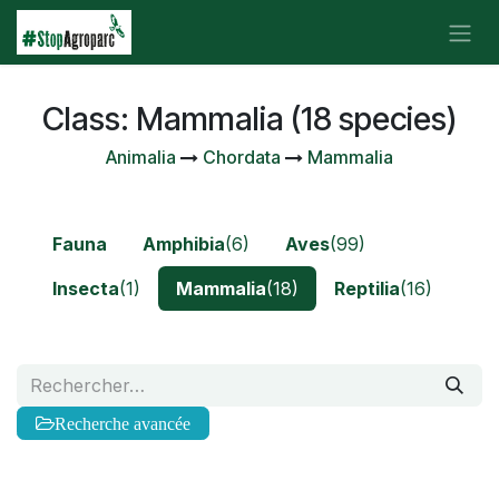
Se rendre au contenu
Class: Mammalia (18 species)
Animalia
Chordata
Mammalia
Fauna
Amphibia
(6)
Aves
(99)
Insecta
(1)
Mammalia
(18)
Reptilia
(16)
Recherche avancée