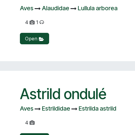
Aves
Alaudidae
Lullula arborea
4
1
Open
Astrild ondulé
Aves
Estrildidae
Estrilda astrild
4