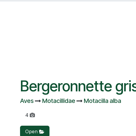
Bergeronnette gri
Aves
Motacillidae
Motacilla alba
4
Open