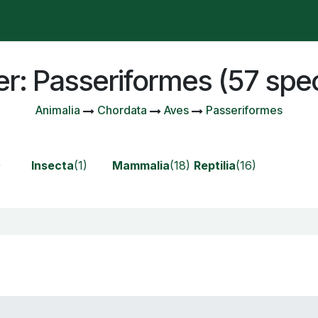
e se passe-t-il ?
Manifesto
Publicaciones
Contencio
r: Passeriformes (57 spe
Animalia
Chordata
Aves
Passeriformes
)
Insecta
(1)
Mammalia
(18)
Reptilia
(16)