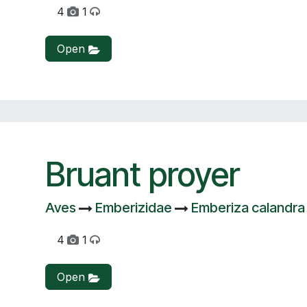
4
1
Open
Bruant proyer
Aves
Emberizidae
Emberiza calandra
4
1
Open