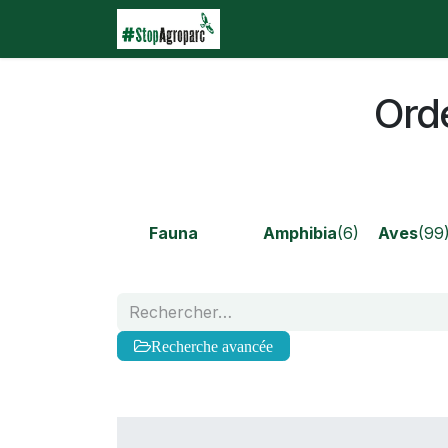
Se rendre au contenu
Accueil
Agroparc
Qu
Orde
Fauna
Amphibia
(6)
Aves
(99
Recherche avancée