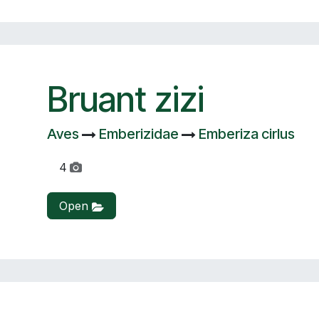
Bruant zizi
Aves
Emberizidae
Emberiza cirlus
4
Open