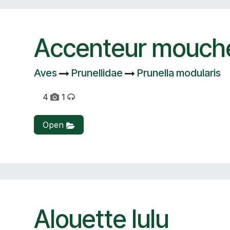
Accenteur mouch
Aves
Prunellidae
Prunella modularis
4
1
Open
Alouette lulu