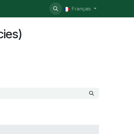
so administrativo
Français
cies)