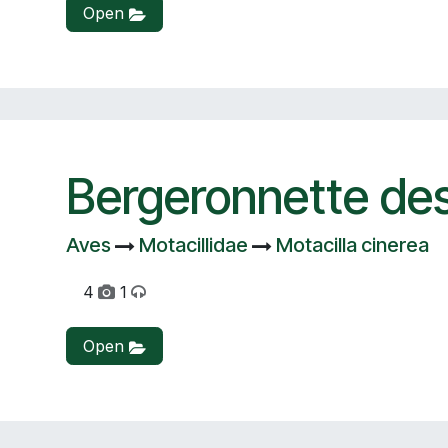
Open
Bergeronnette des
Aves
Motacillidae
Motacilla cinerea
4
1
Open