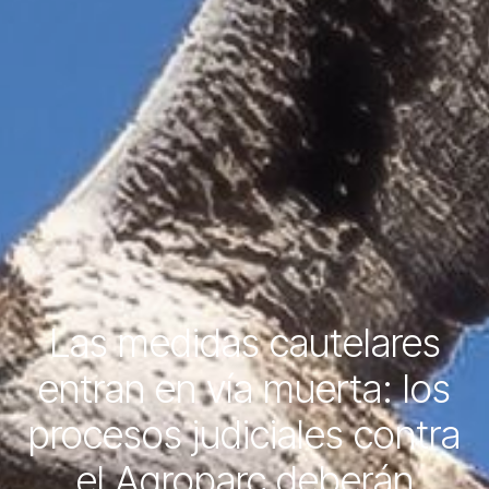
Las medidas cautelares
entran en vía muerta: los
procesos judiciales contra
el Agroparc deberán