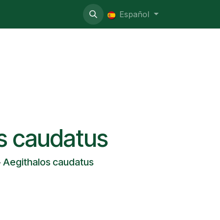
o administrativo
Español
s caudatus
Aegithalos caudatus