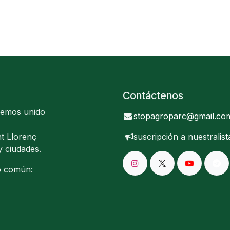
Contáctenos
hemos unido
stopagroparc@gmail.co
t Llorenç
suscripción a nuestra
lis
y ciudades.
o común: