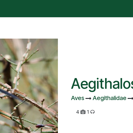
é está pasando?
Manifesto
Publicaciones
Contencios
Aegithalo
Aves
Aegithalidae
4
1