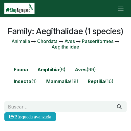
Ir al contenido
Family: Aegithalidae (1 species)
Animalia
Chordata
Aves
Passeriformes
Aegithalidae
Fauna
Amphibia
(6)
Aves
(99)
Insecta
(1)
Mammalia
(18)
Reptilia
(16)
Búsqueda avanzada