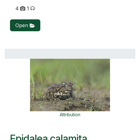
4
1
Open
Attribution
Epidalea calamita