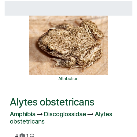
Attribution
Alytes obstetricans
Amphibia
Discoglossidae
Alytes
obstetricans
4
1