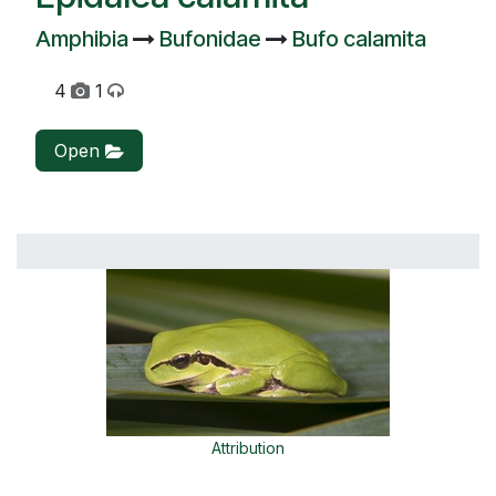
Amphibia
Bufonidae
Bufo calamita
4
1
Open
Attribution