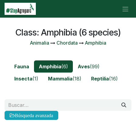
Ir al contenido
Class: Amphibia (6 species)
Animalia
Chordata
Amphibia
Fauna
Amphibia
(6)
Aves
(99)
Insecta
(1)
Mammalia
(18)
Reptilia
(16)
Búsqueda avanzada