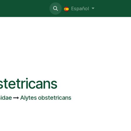
o administrativo
Español
stetricans
sidae
Alytes obstetricans