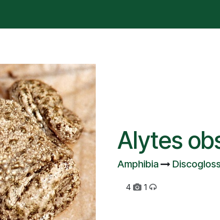
é está pasando?
Manifesto
Publicaciones
Contencios
Alytes ob
Amphibia
Discoglos
4
1