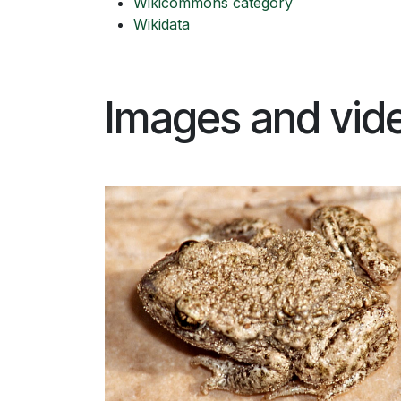
Wikicommons category
Wikidata
Images and vid