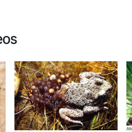
eos
Att