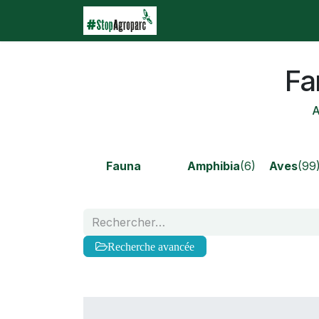
Se rendre au contenu
Accueil
Agroparc
Qu
Fa
A
Fauna
Amphibia
(6)
Aves
(99
Recherche avancée