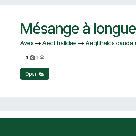
Mésange à longue
Aves
Aegithalidae
Aegithalos caudat
4
1
Open