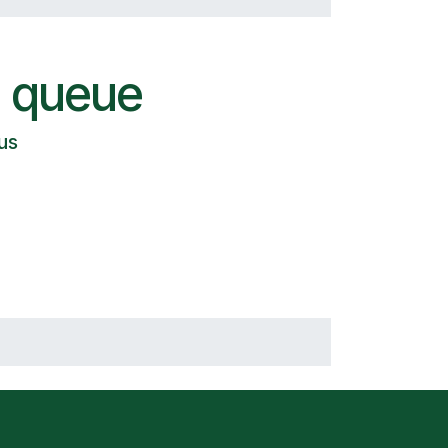
 queue
us