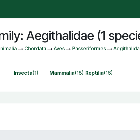
e se passe-t-il ?
Manifesto
Publicaciones
Contencio
mily: Aegithalidae (1 speci
nimalia
Chordata
Aves
Passeriformes
Aegithalid
)
Insecta
(1)
Mammalia
(18)
Reptilia
(16)