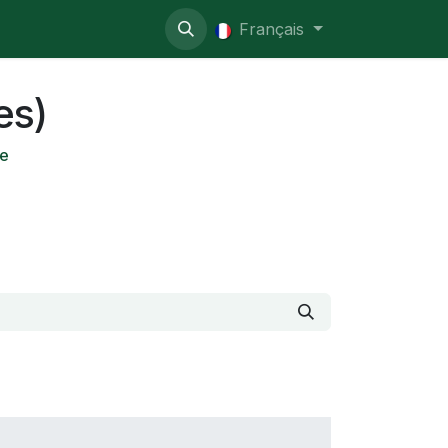
so administrativo
Français
es)
ae