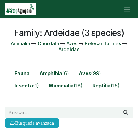
Ir al contenido
Family: Ardeidae (3 species)
Animalia
Chordata
Aves
Pelecaniformes
Ardeidae
Fauna
Amphibia
(6)
Aves
(99)
Insecta
(1)
Mammalia
(18)
Reptilia
(16)
Búsqueda avanzada