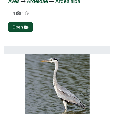
Aves
Ardeidae
Ardea alba
4
1
Open