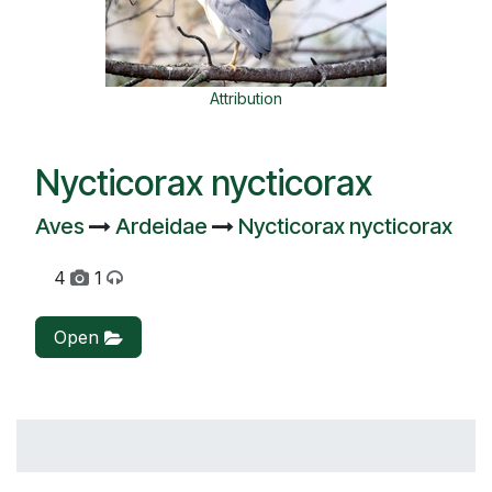
Attribution
Nycticorax nycticorax
Aves
Ardeidae
Nycticorax nycticorax
4
1
Open