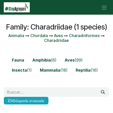
Ir al contenido
Family: Charadriidae (1 species)
Animalia
Chordata
Aves
Charadriiformes
Charadriidae
Fauna
Amphibia
(6)
Aves
(99)
Insecta
(1)
Mammalia
(18)
Reptilia
(16)
Búsqueda avanzada