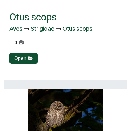
Otus scops
Aves
Strigidae
Otus scops
4
Open