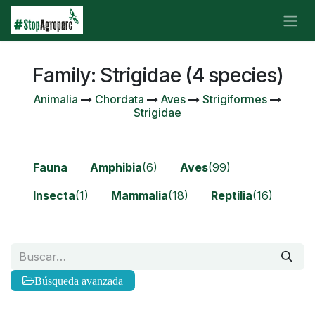
Ir al contenido
Family: Strigidae (4 species)
Animalia
Chordata
Aves
Strigiformes
Strigidae
Fauna
Amphibia
(6)
Aves
(99)
Insecta
(1)
Mammalia
(18)
Reptilia
(16)
Búsqueda avanzada