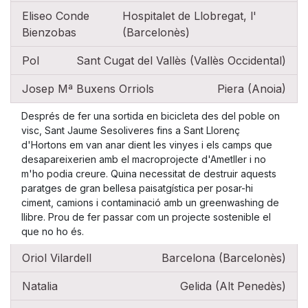
Eliseo Conde
Hospitalet de Llobregat, l'
Bienzobas
(Barcelonès)
Pol
Sant Cugat del Vallès (Vallès Occidental)
Josep Mª Buxens Orriols
Piera (Anoia)
Després de fer una sortida en bicicleta des del poble on
visc, Sant Jaume Sesoliveres fins a Sant Llorenç
d'Hortons em van anar dient les vinyes i els camps que
desapareixerien amb el macroprojecte d'Ametller i no
m'ho podia creure. Quina necessitat de destruir aquests
paratges de gran bellesa paisatgística per posar-hi
ciment, camions i contaminació amb un greenwashing de
llibre. Prou de fer passar com un projecte sostenible el
que no ho és.
Oriol Vilardell
Barcelona (Barcelonès)
Natalia
Gelida (Alt Penedès)