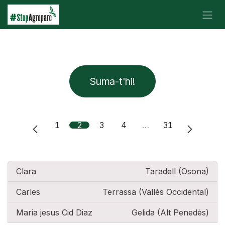
Skip to Content
Suma-t'hi!
1
2
3
4
…
31
Clara
Taradell (Osona)
Carles
Terrassa (Vallès Occidental)
Maria jesus Cid Diaz
Gelida (Alt Penedès)