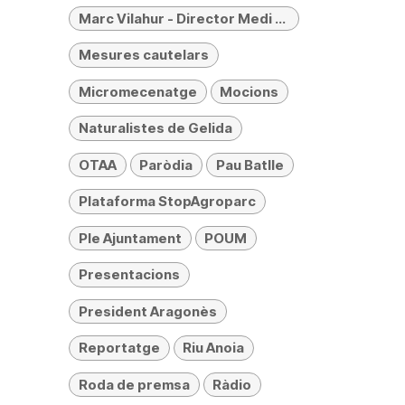
Marc Vilahur - Director Medi Ambient
Mesures cautelars
Micromecenatge
Mocions
Naturalistes de Gelida
OTAA
Paròdia
Pau Batlle
Plataforma StopAgroparc
Ple Ajuntament
POUM
Presentacions
President Aragonès
Reportatge
Riu Anoia
Roda de premsa
Ràdio