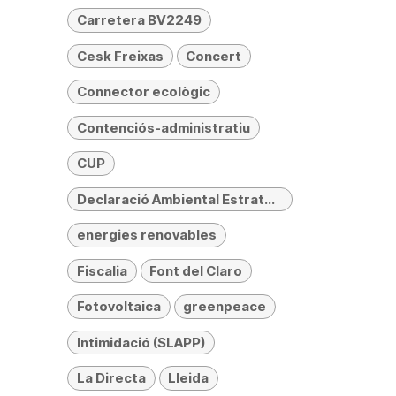
Carretera BV2249
Cesk Freixas
Concert
Connector ecològic
Contenciós-administratiu
CUP
Declaració Ambiental Estratègica (DAE)
energies renovables
Fiscalia
Font del Claro
Fotovoltaica
greenpeace
Intimidació (SLAPP)
La Directa
Lleida