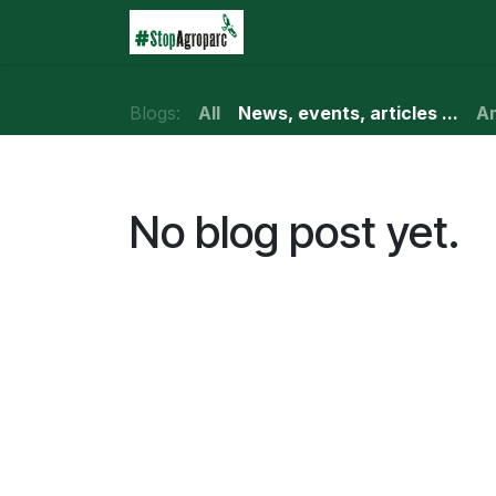
Skip to Content
Home
Agroparc
Wha
Blogs:
All
News, events, articles ...
Am
No blog post yet.