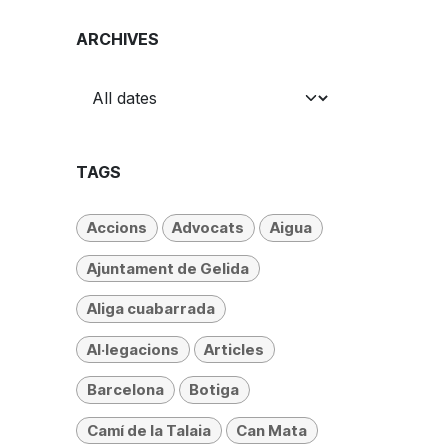
ARCHIVES
TAGS
Accions
Advocats
Aigua
Ajuntament de Gelida
Aliga cuabarrada
Al·legacions
Articles
Barcelona
Botiga
Camí de la Talaia
Can Mata