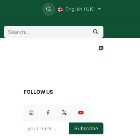
ive contentious
English (UK)
FOLLOW US
Subscribe