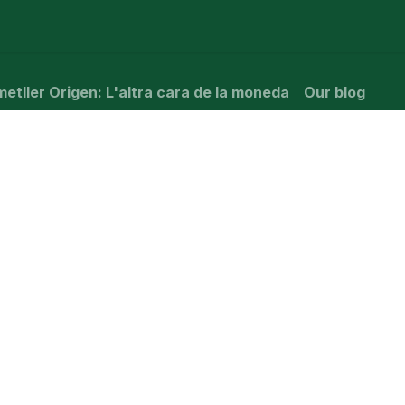
t is happening?
Manifesto
Publications
Administrat
etller Origen: L'altra cara de la moneda
Our blog