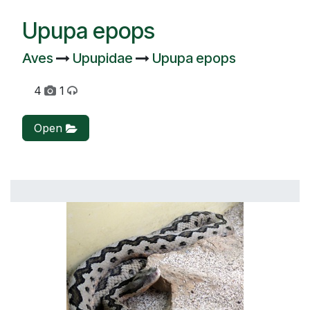
Upupa epops
Aves
Upupidae
Upupa epops
4
1
Open