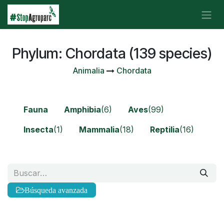
Ir al contenido
Phylum: Chordata (139 species)
Animalia
Chordata
Fauna
Amphibia
(6)
Aves
(99)
Insecta
(1)
Mammalia
(18)
Reptilia
(16)
Búsqueda avanzada