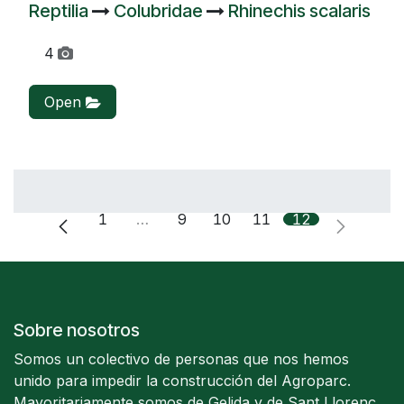
Reptilia
Colubridae
Rhinechis scalaris
4
Open
1
…
9
10
11
12
Sobre nosotros
Somos un colectivo de personas que nos hemos
unido para impedir la construcción del Agroparc.
Mayoritariamente somos de Gelida y de Sant Llorenç