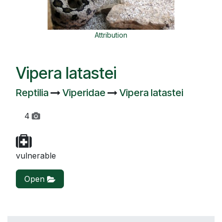
Attribution
Vipera latastei
Reptilia
Viperidae
Vipera latastei
4
vulnerable
Open