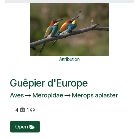
Attribution
Guêpier d'Europe
Aves
Meropidae
Merops apiaster
4
1
Open