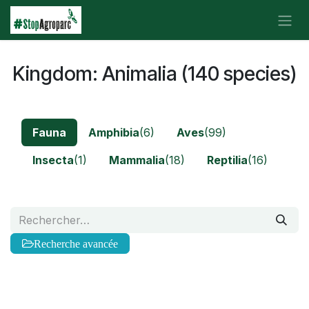
Se rendre au contenu
Kingdom: Animalia (140 species)
Fauna
Amphibia
(6)
Aves
(99)
Insecta
(1)
Mammalia
(18)
Reptilia
(16)
Recherche avancée