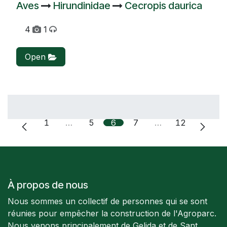
Aves
Hirundinidae
Cecropis daurica
4
1
Open
1
…
5
6
7
…
12
À propos de nous
Nous sommes un collectif de personnes qui se sont
réunies pour empêcher la construction de l'Agroparc.
Nous venons principalement de Gelida et de Sant