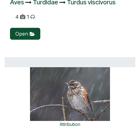
Aves
Turdidae
Turdus viscivorus
4
1
Open
Attribution