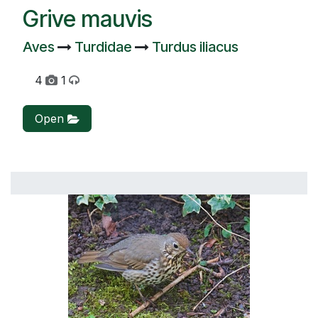
Grive mauvis
Aves
Turdidae
Turdus iliacus
4
1
Open