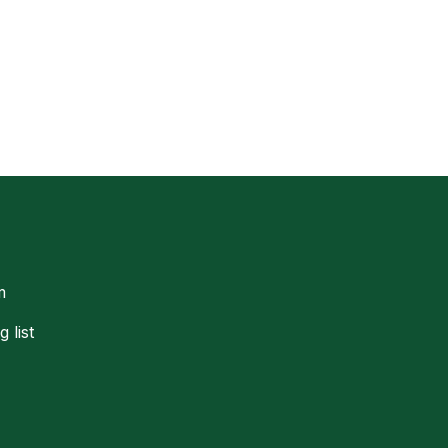
m
g list