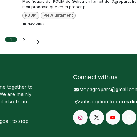
Modificació del POUM de Gelida en l’àmbit de l’Agroparc. És
molt probable que en el proper p...
POUM
Ple Ajuntament
18 Nov 2022
1
2
Connect with us
me together to
stopagroparc@gmail.co
 We are mainly
ut also from
subscription to our
mailin
goal: to stop