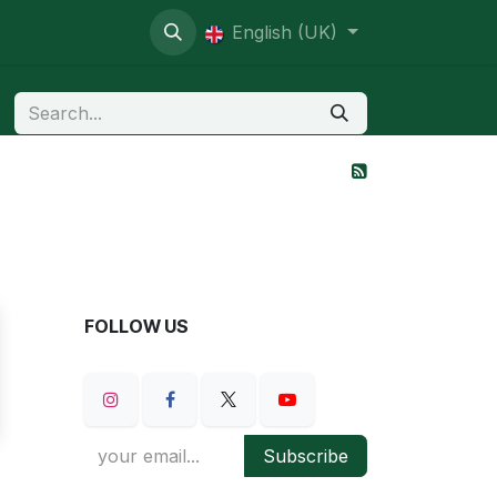
ive contentious
English (UK)
FOLLOW US
Subscribe