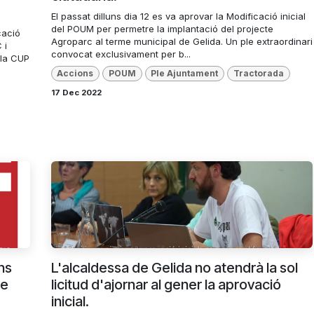
El passat dilluns dia 12 es va aprovar la Modificació inicial
del POUM per permetre la implantació del projecte
cació
Agroparc al terme municipal de Gelida. Un ple extraordinari
 i
convocat exclusivament per b...
 la CUP
Accions
POUM
Ple Ajuntament
Tractorada
17 Dec 2022
ns
L'alcaldessa de Gelida no atendrà la sol
de
licitud d'ajornar al gener la aprovació
inicial.