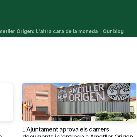
t is happening?
Manifesto
Publications
Administrat
etller Origen: L'altra cara de la moneda
Our blog
L'Ajuntament aprova els darrers
a
documents i s'entrega a Ametller Origen