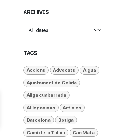
ARCHIVES
TAGS
Accions
Advocats
Aigua
Ajuntament de Gelida
Aliga cuabarrada
Al·legacions
Articles
Barcelona
Botiga
Camí de la Talaia
Can Mata