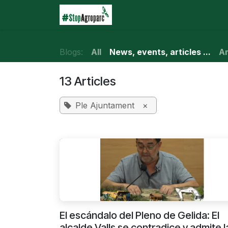
Skip to Content
Home
Agroparc
Wha
Blogs:
All
News, events, articles ...
Am
13 Articles
Ple Ajuntament
×
El escándalo del Pleno de Gelida: El
alcalde Valls se contradice y admite l