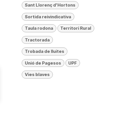
Sant Llorenç d'Hortons
Sortida reivindicativa
Taula rodona
Territori Rural
Tractorada
Trobada de lluites
Unió de Pagesos
UPF
Vies blaves