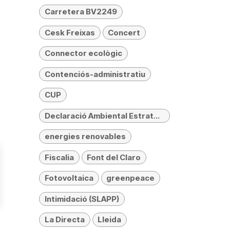
Carretera BV2249
Cesk Freixas
Concert
Connector ecològic
Contenciós-administratiu
CUP
Declaració Ambiental Estratègica (DAE)
energies renovables
Fiscalia
Font del Claro
Fotovoltaica
greenpeace
Intimidació (SLAPP)
La Directa
Lleida