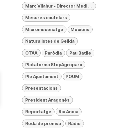
Marc Vilahur - Director Medi Ambient
Mesures cautelars
Micromecenatge
Mocions
Naturalistes de Gelida
OTAA
Paròdia
Pau Batlle
Plataforma StopAgroparc
Ple Ajuntament
POUM
Presentacions
President Aragonès
Reportatge
Riu Anoia
Roda de premsa
Ràdio