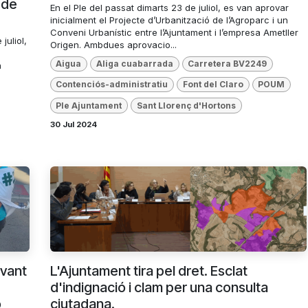
 de
En el Ple del passat dimarts 23 de juliol, es van aprovar
inicialment el Projecte d’Urbanització de l’Agroparc i un
Conveni Urbanístic entre l’Ajuntament i l’empresa Ametller
juliol,
Origen. Ambdues aprovacio...
Aigua
Aliga cuabarrada
Carretera BV2249
a
Contenciós-administratiu
Font del Claro
POUM
Ple Ajuntament
Sant Llorenç d'Hortons
30 Jul 2024
avant
L'Ajuntament tira pel dret. Esclat
d'indignació i clam per una consulta
ó
ciutadana.