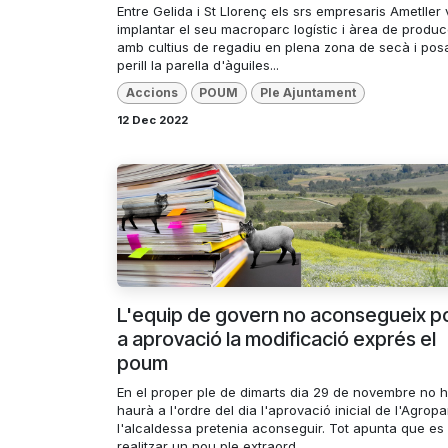
Entre Gelida i St Llorenç els srs empresaris Ametller
implantar el seu macroparc logístic i àrea de produc
amb cultius de regadiu en plena zona de secà i pos
perill la parella d'àguiles...
Accions
POUM
Ple Ajuntament
12 Dec 2022
L'equip de govern no aconsegueix p
a aprovació la modificació exprés el
poum
En el proper ple de dimarts dia 29 de novembre no h
haurà a l'ordre del dia l'aprovació inicial de l'Agrop
l'alcaldessa pretenia aconseguir. Tot apunta que es 
realitzar un nou ple extraord...