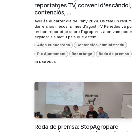
reportatges TV, conveni d'escàndol,
contenciós, ...
Avui és el darrer dia de l'any 2024. Us fem un resum
darrers sis mesos. El mes d'agost TV Penedès va pu
un bon reportatge sobre l’agroparc , a on vam pode
explicar els motiu pels que estem...
Aliga cuabarrada
Contenciós-administratiu
Ple Ajuntament
Reportatge
Roda de premsa
31 Dec 2024
Roda de premsa: StopAgroparc